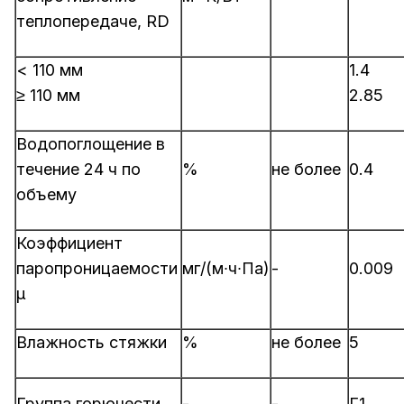
теплопередаче, RD
< 110 мм
1.4
≥ 110 мм
2.85
Водопоглощение в
течение 24 ч по
%
не более
0.4
объему
Коэффициент
паропроницаемости
мг/(м∙ч∙Па)
-
0.009
µ
Влажность стяжки
%
не более
5
Группа горючести
-
-
Г1