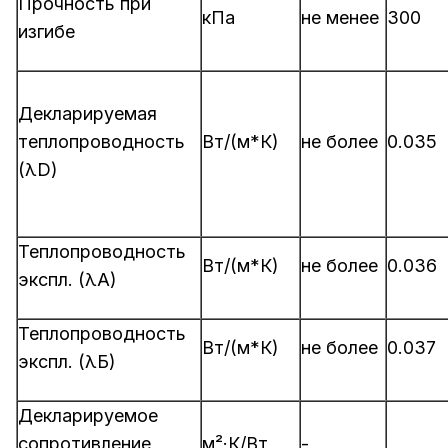
Прочность при
кПа
не менее
300
изгибе
Декларируемая
теплопроводность
Вт/(м*К)
не более
0.035
(λD)
Теплопроводность
Вт/(м*К)
не более
0.036
экспл. (λА)
Теплопроводность
Вт/(м*К)
не более
0.037
экспл. (λБ)
Декларируемое
сопротивление
м²·К/Вт
-