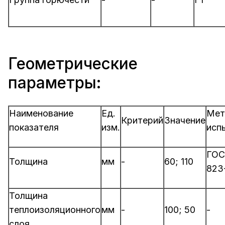
Геометрические
параметры:
Наименование
Ед.
Мет
Критерий
Значение
показателя
изм.
исп
ГОС
Толщина
мм
-
60; 110
823
Толщина
теплоизоляционного
мм
-
100; 50
-
слоя