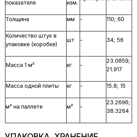
показателя
изм.
Толщина
мм
-
110; 60
Количество штук в
шт
-
34; 56
упаковке (коробке)
23.0859;
Масса 1 м²
кг
-
21.917
Масса одной плиты
кг
-
15.8; 15
23.2696;
м² на паллете
м²
-
38.3264
УПАКОВКА, ХРАНЕНИЕ,