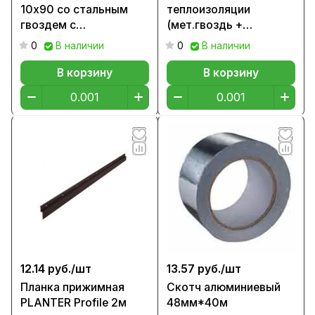
10х90 со стальным
теплоизоляции
гвоздем с
(мет.гвоздь +
термоголовкой
заглушка), 90мм
0
В наличии
0
В наличии
(пакет/75шт)
В корзину
В корзину
12.14 руб./
шт
13.57 руб./
шт
Планка прижимная
Скотч алюминиевый
PLANTER Profile 2м
48мм*40м