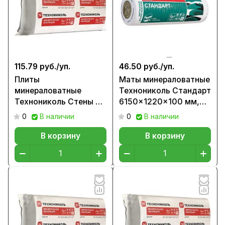
115.79 руб./
уп.
46.50 руб./
уп.
Плиты
Маты минераловатные
минераловатные
Технониколь Стандарт
Технониколь Стены и
6150x1220x100 мм,
крыши ПРОФ
11,5 кг/м3 (0,7503м3)
0
В наличии
0
В наличии
1200x600x50 мм,
22,25 кг/м3 (0,864м3)
В корзину
В корзину