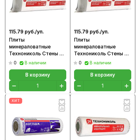
115.79 руб./
уп.
115.79 руб./
уп.
Плиты
Плиты
минераловатные
минераловатные
Технониколь Стены и
Технониколь Стены и
крыши ПРОФ
крыши ПРОФ
0
В наличии
0
В наличии
1200x600x100 мм,
1200x600x150 мм,
22,25 кг/м3 (0,864м3)
22,25 кг/м3 (0,864м3)
В корзину
В корзину
ХИТ