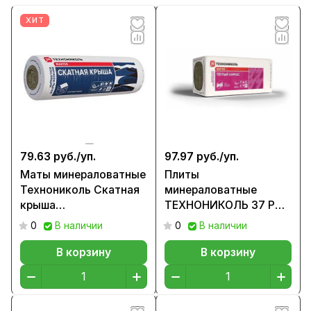
ХИТ
79.63 руб./
уп.
97.97 руб./
уп.
Маты минераловатные
Плиты
Технониколь Скатная
минераловатные
крыша
ТЕXНОНИКОЛЬ 37 PN
3900x1200x150мм,
Теплый каркас ПРОФ,
0
В наличии
0
В наличии
20 кг/м3 (0,702м3)
1200х610х100 мм
15,75 кг/м3
В корзину
В корзину
(0,8784м3)