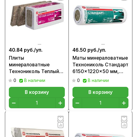
40.84 руб./
уп.
46.50 руб./
уп.
Плиты
Маты минераловатные
минераловатные
Технониколь Стандарт
Технониколь Теплый
6150x1220x50 мм,
каркас 1200x610x50
11,5 кг/м3 (0,7503м3)
0
В наличии
0
В наличии
мм 15,75 кг/м3
(0,366м3)
В корзину
В корзину