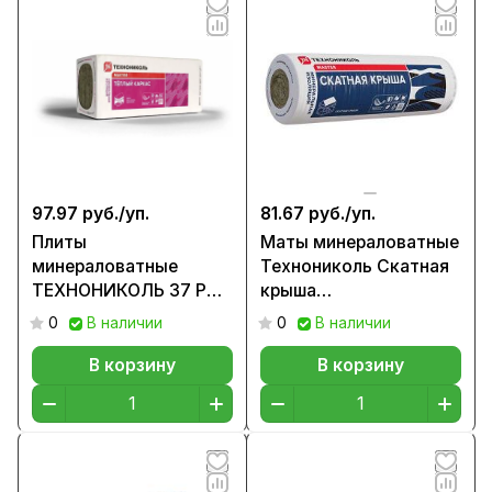
97.97 руб./
уп.
81.67 руб./
уп.
Плиты
Маты минераловатные
минераловатные
Технониколь Скатная
ТЕXНОНИКОЛЬ 37 PN
крыша
Теплый каркас ПРОФ,
3000x1200x200мм,
0
В наличии
0
В наличии
1200х610х50 мм 15,75
20 кг/м3 (0,72м3)
кг/м3 (0,8784м3)
В корзину
В корзину