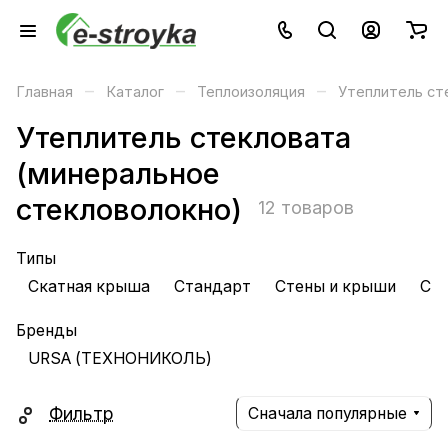
–
–
–
Главная
Каталог
Теплоизоляция
Утеплитель ст
Утеплитель стекловата
(минеральное
стекловолокно)
12 товаров
Типы
Скатная крыша
Стандарт
Стены и крыши
Ст
Бренды
URSA (ТЕХНОНИКОЛЬ)
Фильтр
Сначала популярные