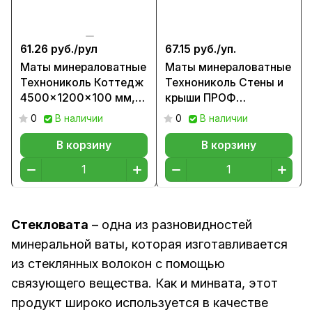
61.26 руб./
рул
67.15 руб./
уп.
Маты минераловатные
Маты минераловатные
Технониколь Коттедж
Технониколь Стены и
4500x1200x100 мм,
крыши ПРОФ
20 кг/м3 (0,54м3)
9600x1220x50 мм,
0
В наличии
0
В наличии
22,25 кг/м3
(0,5856м3)
В корзину
В корзину
Стекловата
– одна из разновидностей
минеральной ваты, которая изготавливается
из стеклянных волокон с помощью
связующего вещества. Как и минвата, этот
продукт широко используется в качестве