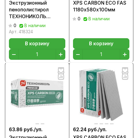
Экструзионный
XPS CARBON ECO FAS
пенополистирол
1180х580х100мм
ТЕХНОНИКОЛЬ
0
В наличии
CARBON ECO
0
В наличии
1200х600х20
Арт.
418324
В корзину
В корзину
63.86 руб./
уп.
62.24 руб./
уп.
Экструзионный
XPS CARBON ECO FAS