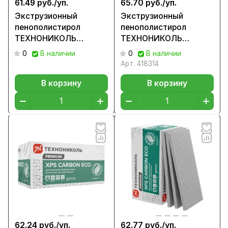
61.49 руб./
уп.
65.70 руб./
уп.
Экструзионный
Экструзионный
пенополистирол
пенополистирол
ТЕХНОНИКОЛЬ
ТЕХНОНИКОЛЬ
CARBON ECO
CARBON ECO TB
0
В наличии
0
В наличии
1180х580х50
1180х580х100
Арт.
418314
В корзину
В корзину
62.24 руб./
уп.
62.77 руб./
уп.