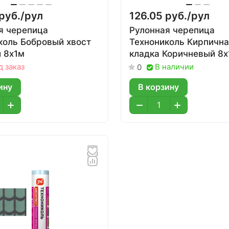
руб./
рул
126.05 руб./
рул
я черепица
Рулонная черепица
коль Бобровый хвост
Технониколь Кирпичн
 8х1м
кладка Коричневый 8х
д заказ
В наличии
0
ину
В корзину