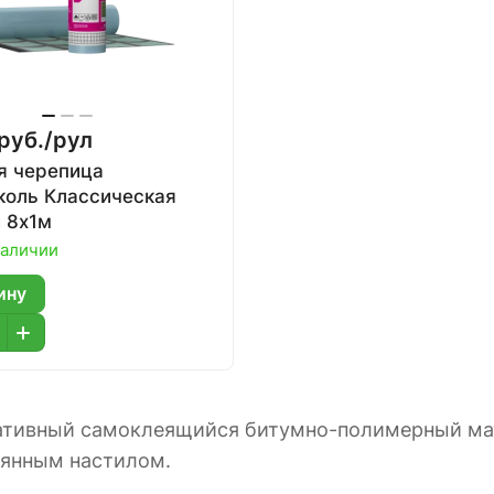
руб./
рул
я черепица
коль Классическая
 8х1м
наличии
ину
ативный самоклеящийся битумно-полимерный мате
вянным настилом.