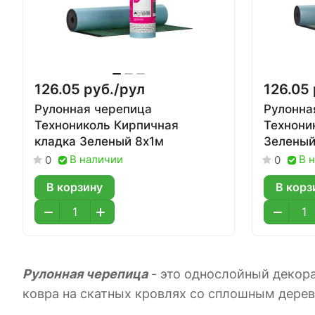
126.05 руб./
рул
126.05 
Рулонная черепица
Рулонна
Технониколь Кирпичная
Технони
кладка Зеленый 8х1м
Зеленый
В наличии
В 
0
0
В корзину
В корз
Рулонная черепица
- это однослойный декор
ковра на скатных кровлях со сплошным дере