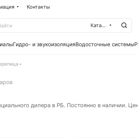
мация
Контакты
Каталог
риалы
Гидро- и звукоизоляция
Водосточные системы
Р
ерепица
варов
циального дилера в РБ. Постоянно в наличии. Цен