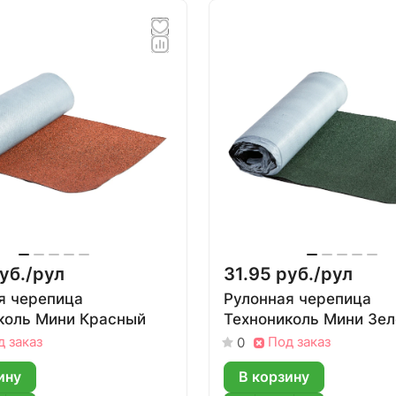
уб./
рул
31.95 руб./
рул
я черепица
Рулонная черепица
коль Мини Красный
Технониколь Мини Зел
д заказ
Под заказ
0
ину
В корзину