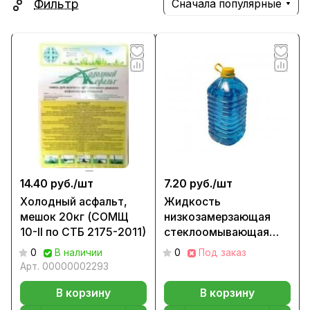
Фильтр
Сначала популярные
14.40 руб./
шт
7.20 руб./
шт
Холодный асфальт,
Жидкость
мешок 20кг (СОМЩ
низкозамерзающая
10-II по СТБ 2175-2011)
стеклоомывающая
(омыватель), 5л РФ
0
В наличии
0
Под заказ
Арт.
00000002293
В корзину
В корзину