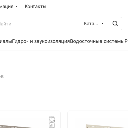
мация
Контакты
Каталог
риалы
Гидро- и звукоизоляция
Водосточные системы
Р
ов