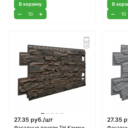
В корзину
В корз
27.35 руб./
шт
27.35 р
Фасадные панели ТН Камень,
Фасадны