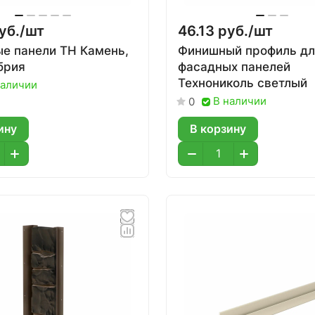
уб./
шт
46.13 руб./
шт
е панели ТН Камень,
Финишный профиль дл
брия
фасадных панелей
Технониколь светлый
наличии
В наличии
0
ину
В корзину