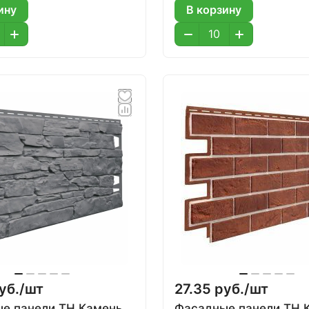
ину
В корзину
уб./
шт
27.35 руб./
шт
е панели ТН Камень,
Фасадные панели ТН 