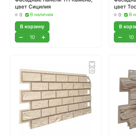
цвет Сицилия
цвет То
В наличии
В 
0
0
В корзину
В корз