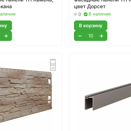
скана
цвет Дорсет
наличии
В наличии
0
ину
В корзину