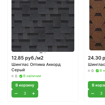
12.85 руб./
м2
24.30 р
Шинглас Оптима Аккорд
Шинглас
Серый
В 
0
В наличии
0
В корзину
В корз