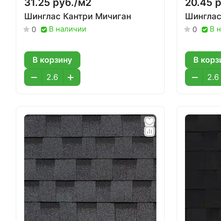
31.25 руб./
м2
20.45 р
Шинглас Кантри Мичиган
Шинглас
В наличии
В 
0
0
В корзину
В корз