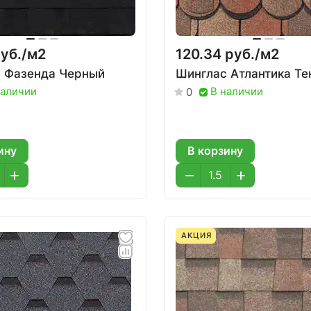
уб./
м2
120.34 руб./
м2
 Фазенда Черный
Шинглас Атлантика Т
наличии
В наличии
0
ину
В корзину
АКЦИЯ