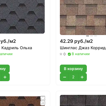
уб./
м2
42.29 руб./
м2
 Кадриль Ольха
Шинглас Джаз Коррид
наличии
В наличии
0
ину
В корзину