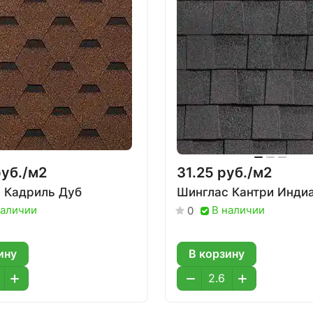
уб./
м2
31.25 руб./
м2
 Кадриль Дуб
Шинглас Кантри Инди
наличии
В наличии
0
ину
В корзину