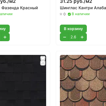
уб./
м2
31.25 руб./
м2
 Фазенда Красный
Шинглас Кантри Алаб
наличии
В наличии
0
ину
В корзину