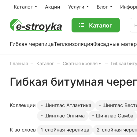
Каталог
Акции
Услуги
Блог
Инфор
Каталог
Гибкая черепица
Теплоизоляция
Фасадные мате
–
–
–
Главная
Каталог
Скатная кровля
Гибкая бит
Гибкая битумная чере
Коллекции
- Шинглас Атлантика
- Шинглас Вест
- Шинглас Оптима
- Шинглас Самба
К-во слоев
1-слойная черепица
2-слойная чере