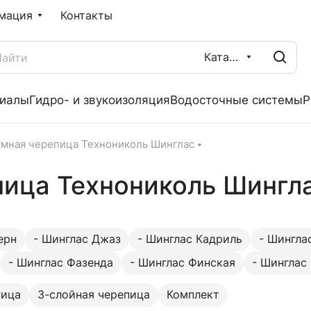
мация
Контакты
Каталог
риалы
Гидро- и звукоизоляция
Водосточные системы
Р
умная черепица Технониколь Шинглас
пица Технониколь Шингл
ерн
- Шинглас Джаз
- Шинглас Кадриль
- Шингла
- Шинглас Фазенда
- Шинглас Финская
- Шинглас
пица
3-слойная черепица
Комплект