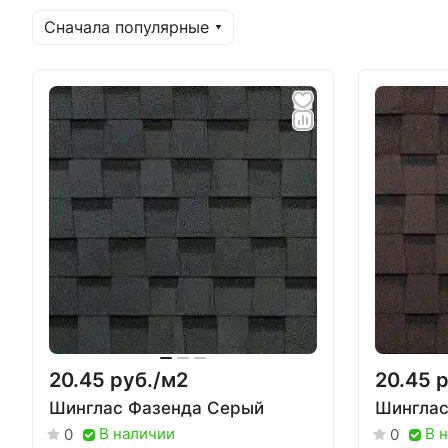
Сначала популярные
20.45 руб./
м2
20.45 р
Шинглас Фазенда Серый
Шинглас
В наличии
В 
0
0