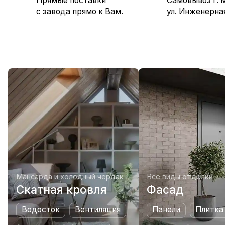
Прямые поставки
Самовывоз г. 
с завода прямо к Вам.
ул. Инженерна
Мансарда и холодный чердак
Все виды отделки
Скатная кровля
Фасад
Водосток
Вентиляция
Панели
Плитка