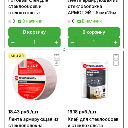
Готовый клей для
Лента армирующая из
стеклообоев и
стекловолокна
стеклохолста
АРМОТЭЙП 5смх25м
Технониколь Master,
0
В наличии
0
В наличии
9кг
В корзину
В корзину
АКЦИЯ
18.43 руб./
шт
16.18 руб./
шт
Лента армирующая из
Клей для стеклообоев
стекловолокна
и стеклохолста