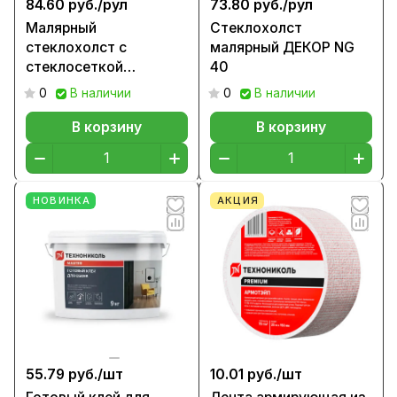
84.60 руб./
рул
73.80 руб./
рул
Малярный
Стеклохолст
стеклохолст с
малярный ДЕКОР NG
стеклосеткой
40
АРМОХОЛСТ 80 г/м2
0
В наличии
0
В наличии
В корзину
В корзину
НОВИНКА
АКЦИЯ
55.79 руб./
шт
10.01 руб./
шт