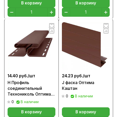
В корзину
В корзину
14.40 руб./
шт
24.23 руб./
шт
H Профиль
J фаска Оптима
соединительный
Каштан
Технониколь Оптима
0
В наличии
Каштан, 3м
0
В наличии
В корзину
В корзину