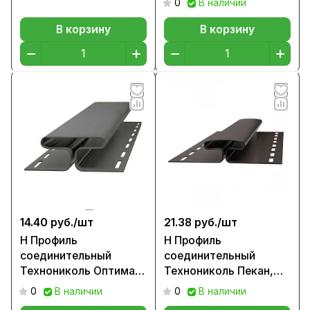
0
В наличии
В корзину
В корзину
14.40 руб./
шт
21.38 руб./
шт
H Профиль
H Профиль
соединительный
соединительный
Технониколь Оптима
Технониколь Пекан,
Бруния, 3м
3м (остатки)
0
В наличии
0
В наличии