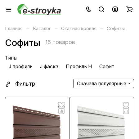
–
–
–
Главная
Каталог
Скатная кровля
Софиты
Софиты
16 товаров
Типы
J профиль
J фаска
Профиль H
Софит
Фильтр
Сначала популярные