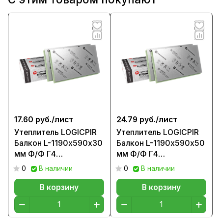
17.60 руб./
лист
24.79 руб./
лист
Утеплитель LOGICPIR
Утеплитель LOGICPIR
Балкон L-1190х590х30
Балкон L-1190х590х50
мм Ф/Ф Г4
мм Ф/Ф Г4
(1лист=0,7021м2)
(1лист=0,7021м2)
0
В наличии
0
В наличии
В корзину
В корзину