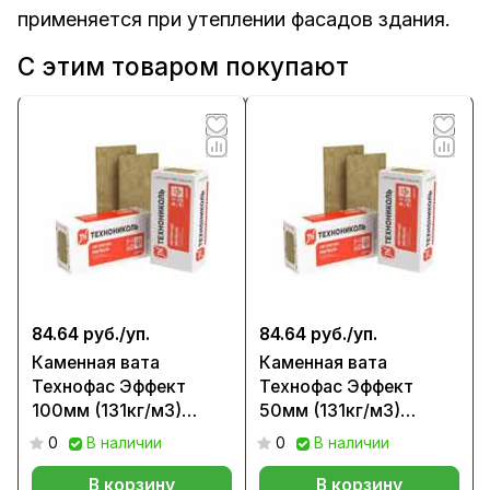
применяется при утеплении фасадов здания.
С этим товаром покупают
84.64 руб./
уп.
84.64 руб./
уп.
Каменная вата
Каменная вата
Технофас Эффект
Технофас Эффект
100мм (131кг/м3)
50мм (131кг/м3)
0,216м3/уп
0,216м3/уп
0
В наличии
0
В наличии
В корзину
В корзину