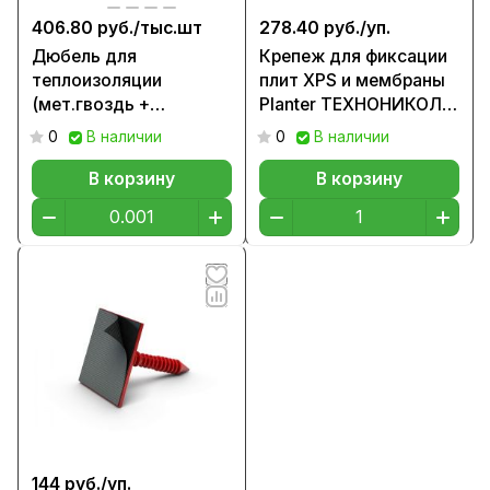
406.80 руб./
тыс.шт
278.40 руб./
уп.
Дюбель для
Крепеж для фиксации
теплоизоляции
плит XPS и мембраны
(мет.гвоздь +
Planter ТЕХНОНИКОЛЬ
заглушка), 120мм
№02
0
В наличии
0
В наличии
В корзину
В корзину
144 руб./
уп.