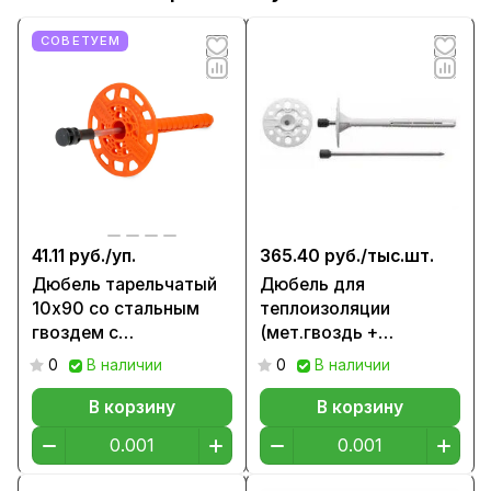
СОВЕТУЕМ
41.11 руб./
уп.
365.40 руб./
тыс.шт.
Дюбель тарельчатый
Дюбель для
10х90 со стальным
теплоизоляции
гвоздем с
(мет.гвоздь +
термоголовкой
заглушка), 90мм
0
В наличии
0
В наличии
(пакет/75шт)
В корзину
В корзину