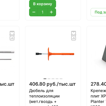
В корзину
Под з
тыс.шт
406.80 руб./
тыс.шт
278.40
Дюбель для
Крепеж
теплоизоляции
плит X
(мет.гвоздь +
Plante