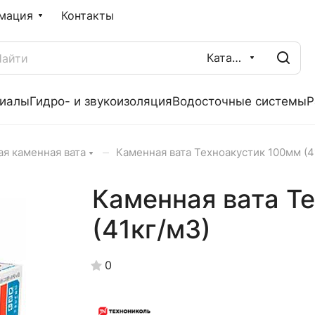
мация
Контакты
Каталог
риалы
Гидро- и звукоизоляция
Водосточные системы
Р
–
я каменная вата
Каменная вата Техноакустик 100мм (4
Каменная вата Т
(41кг/м3)
0