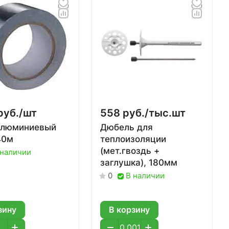
руб./
шт
558 руб./
тыс.шт
алюминиевый
Дюбель для
40м
теплоизоляции
(мет.гвоздь +
 наличии
заглушка), 180мм
В наличии
0
зину
В корзину