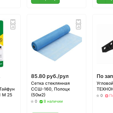
.
85.80 руб./
рул
По за
Сетка стеклянная
Углово
Тайфун
ССШ-160, Полоцк
ТЕХНО
 М 25
(50м2)
П
0
В наличии
0