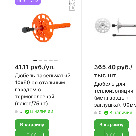
СОВЕТУЕМ
41.11 руб./
уп.
365.40 руб./
тыс.шт.
Дюбель тарельчатый
10х90 со стальным
Дюбель для
гвоздем с
теплоизоляции
термоголовкой
(мет.гвоздь +
(пакет/75шт)
заглушка), 90м
В наличии
0
В наличии
0
В корзину
В корзину