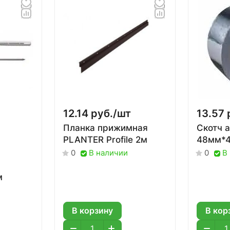
12.14 руб./
шт
13.57 
Планка прижимная
Скотч 
PLANTER Profile 2м
48мм*
В наличии
В
0
0
м
В корзину
В кор