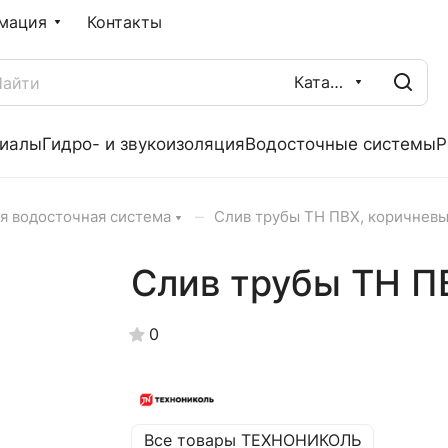
мация
Контакты
Каталог
риалы
Гидро- и звукоизоляция
Водосточные системы
Р
–
я водосточная система
Слив трубы ТН ПВХ, коричнев
Слив трубы ТН П
0
Все товары ТЕХНОНИКОЛЬ