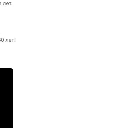
 лет.
.
0 лет!