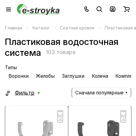
–
–
–
Главная
Каталог
Скатная кровля
Пластиковая 
Пластиковая водосточная
система
103 товара
Типы
Воронки
Желобы
Заглушки
Колена
Комплек
Фильтр
Сначала популярные