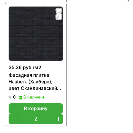
35.36 руб./
м2
Фасадная плитка
Hauberk (Хауберк),
цвет Скандинавский
кирпич
0
В наличии
В корзину