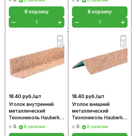
0
В наличии
0
В наличии
В корзину
В корзину
18.40 руб./
шт
18.40 руб./
шт
Уголок внутренний
Уголок внешний
металлический
металлический
Технониколь Hauberk,
Технониколь Hauberk
Античный кирпич
цвет Античный кирпич
0
В наличии
0
В наличии