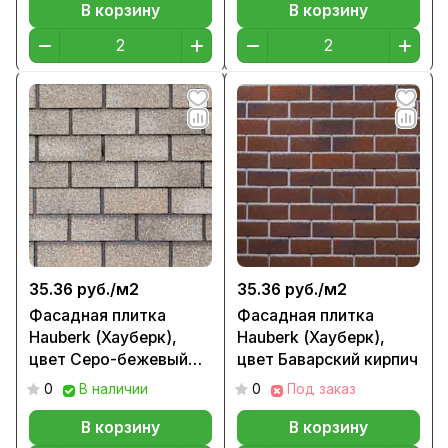
В корзину
В корзину
35.36 руб./
м2
35.36 руб./
м2
Фасадная плитка
Фасадная плитка
Hauberk (Хауберк),
Hauberk (Хауберк),
цвет Серо-бежевый
цвет Баварский кирпич
кирпич
0
В наличии
0
Под заказ
В корзину
В корзину