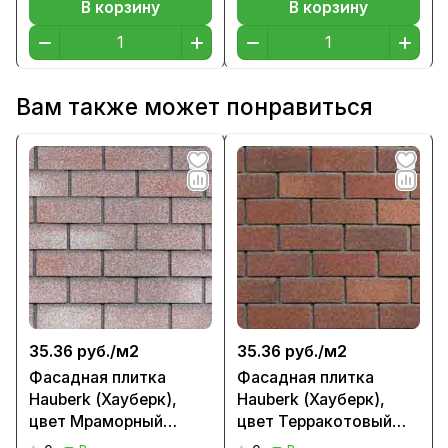
В корзину
В корзину
Вам также может понравиться
35.36 руб./
м2
35.36 руб./
м2
Фасадная плитка
Фасадная плитка
Hauberk (Хауберк),
Hauberk (Хауберк),
цвет Мраморный
цвет Терракотовый
кирпич
кирпич