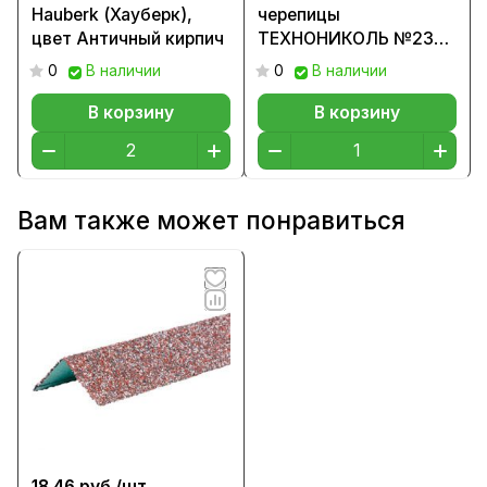
Hauberk (Хауберк),
черепицы
цвет Античный кирпич
ТЕХНОНИКОЛЬ №23
(Фиксер) 12 кг.
0
В наличии
0
В наличии
В корзину
В корзину
Вам также может понравиться
18.46 руб./
шт