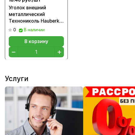
Уголок внешний
металлический
Технониколь Hauberk
цвет Мраморный
0
В наличии
кирпич
В корзину
Услуги