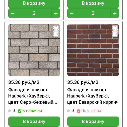
В корзину
В корзину
35.36 руб./
м2
35.36 руб./
м2
Фасадная плитка
Фасадная плитка
Hauberk (Хауберк),
Hauberk (Хауберк),
цвет Серо-бежевый
цвет Баварский кирпич
кирпич
0
В наличии
0
Под заказ
В корзину
В корзину