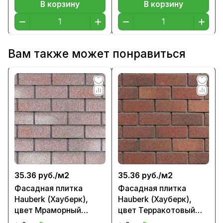
В корзину
В корзину
Вам также может понравиться
35.36 руб./
м2
35.36 руб./
м2
Фасадная плитка
Фасадная плитка
Hauberk (Хауберк),
Hauberk (Хауберк),
цвет Мраморный
цвет Терракотовый
кирпич
кирпич