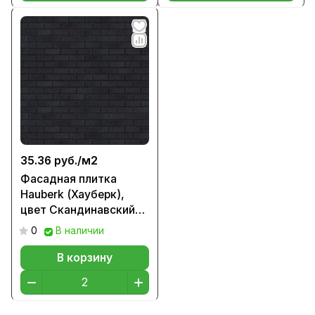
35.36 руб./
м2
Фасадная плитка
Hauberk (Хауберк),
цвет Скандинавский
кирпич
0
В наличии
В корзину