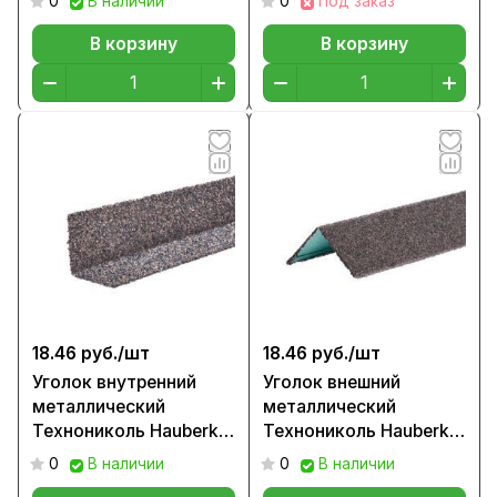
0
В наличии
0
Под заказ
кирпич
В корзину
В корзину
18.46 руб./
шт
18.46 руб./
шт
Уголок внутренний
Уголок внешний
металлический
металлический
Технониколь Hauberk
Технониколь Hauberk
цвет Бельгийский
цвет Бельгийский
0
В наличии
0
В наличии
кирпич
кирпич