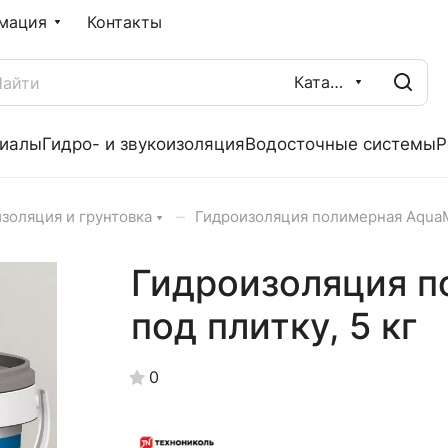
мация
Контакты
Каталог
риалы
Гидро- и звукоизоляция
Водосточные системы
Р
–
золяция и грунтовка
Гидроизоляция полимерная AquaMa
Гидроизоляция п
под плитку, 5 кг
0