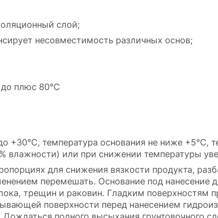
золяционный слой;
енсирует несовместимость различных основ;
 до плюс 80°С
о +30°С, температура основания не ниже +5°С, 
10% влажности) или при снижении температуры ув
ропорциях для снижения вязкости продукта, раз
именением перемешать. Основание под нанесение
лока, трещин и раковин. Гладким поверхностям 
итывающей поверхности перед нанесением гидрои
. Дождаться полного высыхания грунтовочного сл