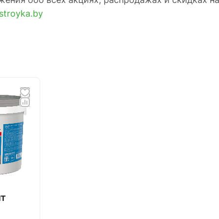
stroyka.by
т