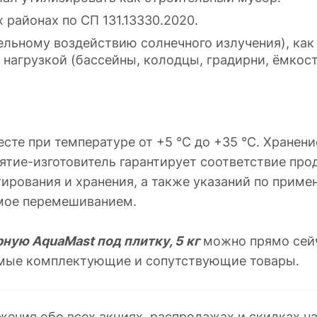
районах по СП 131.13330.2020.
тельному воздействию солнечного излучения), ка
 нагрузкой (бассейны, колодцы, градирни, ёмкост
сте при температуре от +5 °С до +35 °С. Хранен
иятие-изготовитель гарантирует соответствие пр
рования и хранения, а также указаний по приме
емое перемешиванием.
ную AquaMast под плитку, 5 кг
можно прямо сейч
имые комплектующие и сопутствующие товары.
жения обо всех акциях, распродажах и скидках н