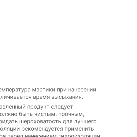
температура мастики при нанесении
еличивается время высыхания.
бавленный продукт следует
 должно быть чистым, прочным,
придать шероховатость для лучшего
золяции рекомендуется применить
оя перед нанесением гидроизоляции.