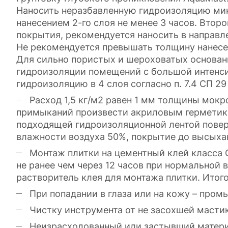
Наносить неразбавленную гидроизоляцию мин
нанесением 2-го слоя не менее 3 часов. Вто
покрытия, рекомендуется наносить в направл
Не рекомендуется превышать толщину нанесени
Для сильно пористых и шероховатых основани
гидроизоляции помещений с большой интенси
гидроизоляцию в 4 слоя согласно п. 7.4 СП 29
Расход 1,5 кг/м2 равен 1 мм толщины мокр
примыканий произвести акриловым гермети
подходящей гидроизоляционной лентой поверх
влажности воздуха 50%, покрытие до высыхан
Монтаж плитки на цементный клей класса С
не ранее чем через 12 часов при нормальной
растворитель клея для монтажа плитки. Итог
При попадании в глаза или на кожу – пром
Чистку инструмента от не засохшей масти
Неизрасходованный или застывший матери