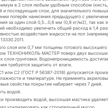
имум в 2 слоя любым удобным способом (кисть, 
рой и последующие слои, для значительного повы
ении поперёк нанесения предыдущего с увеличен
я за один слой 0,5…0,6 мм (0,8 кг/м2), так как 
й необходимо увеличить общий расход в 1,4 раза
вностью воздействия жидкости на пол (наприме
 13330.2011.
ого слоя или 0,7 мм толщины готового высохшег
ком ТЕХНОНИКОЛЬ МАСТЕР поверх двух высохших
 слоя грунтовки. Водонепроницаемость достигает
ия требуется защитить от влаги.
1 или С2 (ГОСТ Р 56387-2018) допускается произ
 влажности и температуре. Не применять акрило
овые свойства покрытие набирает через 7 дней.
ыть водой.
ки производить водой, высохшая мастика удаляе
ал утилизировать как строительный мусор.