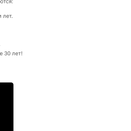
ются:
 лет.
.
 30 лет!