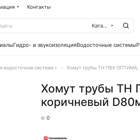
мация
Контакты
Каталог
риалы
Гидро- и звукоизоляция
Водосточные системы
Р
–
я водосточная система
Хомут трубы ТН ПВХ ОПТИМА,
Хомут трубы ТН
коричневый D80
0