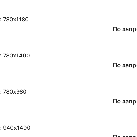
а 780х1180
По запр
а 780х1400
По запр
а 780х980
По запр
а 940х1400