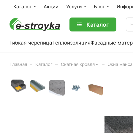
Каталог
Акции
Услуги
Блог
Инфор
Каталог
Гибкая черепица
Теплоизоляция
Фасадные мате
–
–
–
Главная
Каталог
Скатная кровля
Окна манс