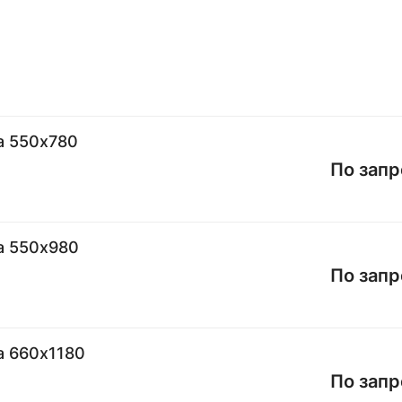
а 550х780
По запр
а 550х980
По запр
а 660х1180
По запр