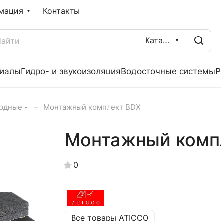
мация
Контакты
Каталог
риалы
Гидро- и звукоизоляция
Водосточные системы
Р
–
ардные
Монтажный комплект BDX
Монтажный комп
0
Все товары ATICCO