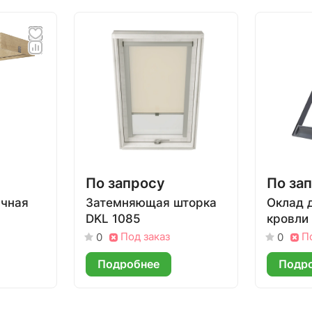
По запросу
По за
ачная
Затемняющая шторка
Оклад 
DKL 1085
кровли
Под заказ
П
0
0
Подробнее
Подр