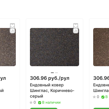
ул
306.96 руб./
рул
306.96
р
Ендовный ковер
Ендовн
ый
Шинглас, Коричнево-
Шингла
серый
В
0
В наличии
0