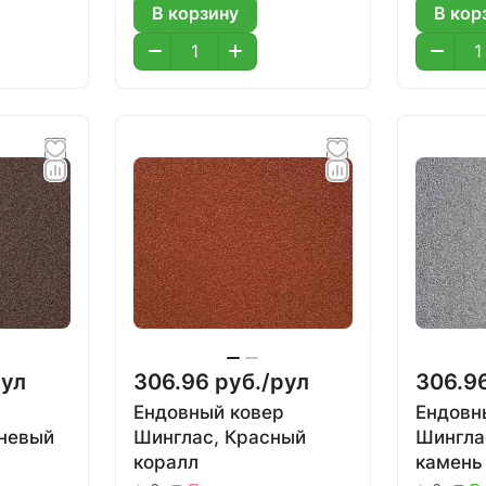
В корзину
В кор
ул
306.96 руб./
рул
306.96
р
Ендовный ковер
Ендовн
чневый
Шинглас, Красный
Шингла
коралл
камень