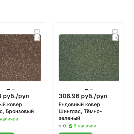
 руб./
рул
306.96 руб./
рул
ый ковер
Ендовный ковер
с, Бронзовый
Шинглас, Тёмно-
зеленый
 наличии
В наличии
0