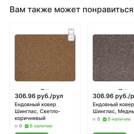
Вам также может понравиться
306.96 руб./
рул
306.96 руб./
р
Ендовный ковер
Ендовный кове
Шинглас, Светло-
Шинглас, Медн
коричневый
В наличии
0
В наличии
0