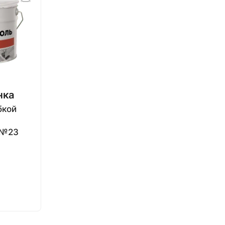
нка
бкой
 №23