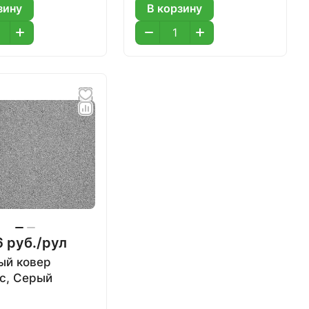
зину
В корзину
 руб./
рул
ый ковер
с, Серый