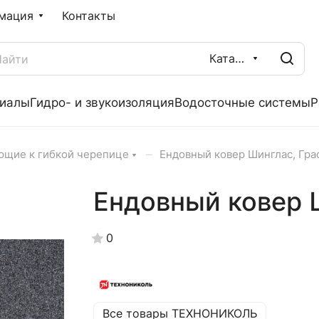
мация
Контакты
Каталог
риалы
Гидро- и звукоизоляция
Водосточные системы
Р
–
ющие к гибкой черепице
Ендовный ковер Шинглас, Гр
Ендовный ковер 
0
Все товары ТЕХНОНИКОЛЬ