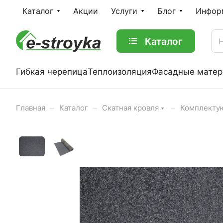
Каталог
Акции
Услуги
Блог
Инфор
Каталог
Гибкая черепица
Теплоизоляция
Фасадные мате
–
–
–
Главная
Каталог
Скатная кровля
Комплекту