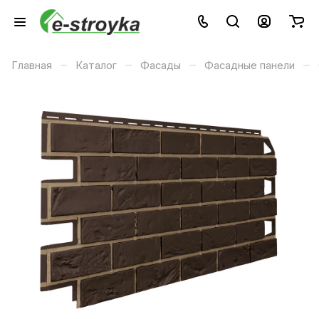
–
–
–
–
Главная
Каталог
Фасады
Фасадные панели