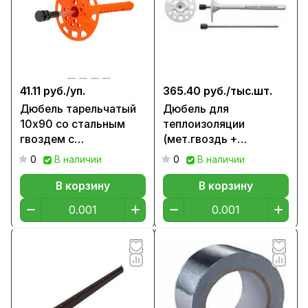
41.11 руб./
уп.
365.40 руб./
тыс.шт.
Дюбель тарельчатый
Дюбель для
10х90 со стальным
теплоизоляции
гвоздем с
(мет.гвоздь +
термоголовкой
заглушка), 90мм
0
В наличии
0
В наличии
(пакет/75шт)
В корзину
В корзину