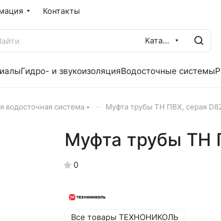
мация
Контакты
Каталог
риалы
Гидро- и звукоизоляция
Водосточные системы
Р
–
я водосточная система
Муфта трубы ТН ПВХ, серая D
Муфта трубы ТН 
0
Все товары ТЕХНОНИКОЛЬ