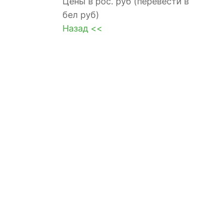
Цены в рос. руб (перевести в
бел руб)
Назад <<