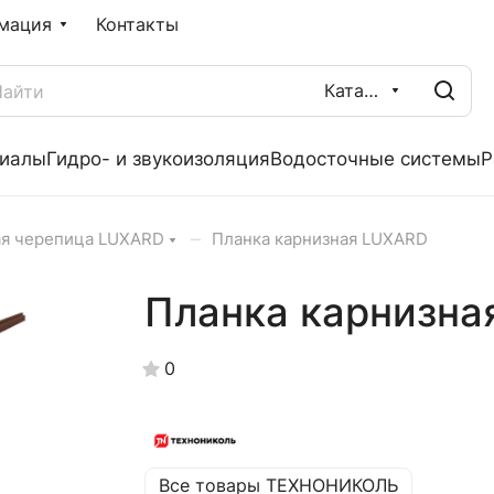
мация
Контакты
Каталог
риалы
Гидро- и звукоизоляция
Водосточные системы
Р
–
ая черепица LUXARD
Планка карнизная LUXARD
Планка карнизна
0
Все товары ТЕХНОНИКОЛЬ