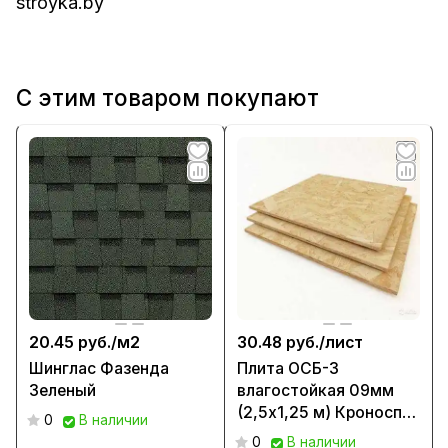
stroyka.by
С этим товаром покупают
20.45 руб./
м2
30.48 руб./
лист
Шинглас Фазенда
Плита ОСБ-3
Зеленый
влагостойкая 09мм
(2,5х1,25 м) Кроноспан
0
В наличии
РБ
0
В наличии