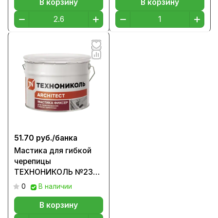
В корзину
В корзину
51.70 руб./
банка
Мастика для гибкой
черепицы
ТЕХНОНИКОЛЬ №23
(Фиксер) 12 кг.
0
В наличии
В корзину