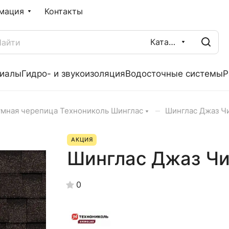
мация
Контакты
Каталог
риалы
Гидро- и звукоизоляция
Водосточные системы
Р
–
умная черепица Технониколь Шинглас
Шинглас Джаз Ч
АКЦИЯ
Шинглас Джаз Чи
0