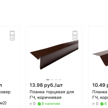
л
13.98 руб./
шт
10.49 
ковер
Планка торцевая для
Планка
A
ГЧ, коричневая
ГЧ, ко
м2)
В наличии
В
0
0