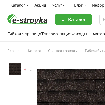
Каталог
Акции
Услуги
Блог
Инфор
Каталог
Гибкая черепица
Теплоизоляция
Фасадные мате
–
–
–
Главная
Каталог
Скатная кровля
Гибкая бит