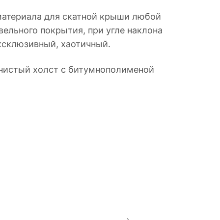
материала для скатной крыши любой
вельного покрытия, при угле наклона
эксклюзивный, хаотичный.
нистый холст с битумнополименой