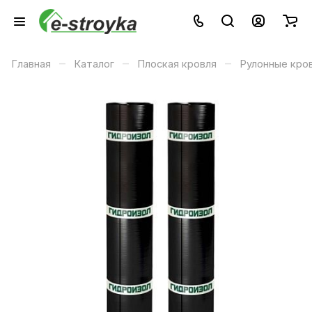
–
–
–
Главная
Каталог
Плоская кровля
Рулонные кро