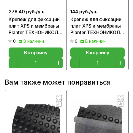
278.40 руб./
уп.
144 руб./
уп.
Крепеж для фиксации
Крепеж для фиксации
плит XPS и мембраны
плит XPS и мембраны
Planter ТЕХНОНИКОЛЬ
Planter ТЕХНОНИКОЛЬ
№02
№01
0
В наличии
0
В наличии
В корзину
В корзину
Вам также может понравиться