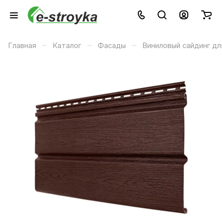
–
–
–
Главная
Каталог
Фасады
Виниловый сайдинг дл