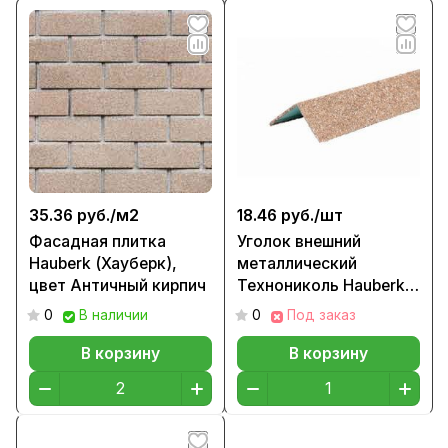
35.36 руб./
м2
18.46 руб./
шт
Фасадная плитка
Уголок внешний
Hauberk (Хауберк),
металлический
цвет Античный кирпич
Технониколь Hauberk
цвет Коричнево-
0
В наличии
0
Под заказ
бежевый кирпич
В корзину
В корзину