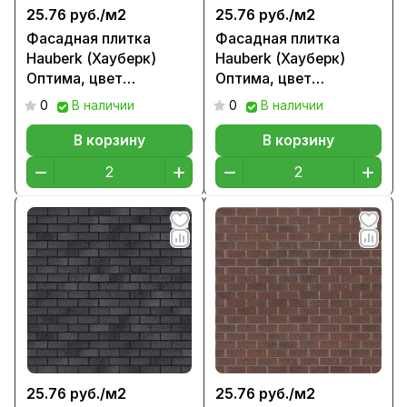
25.76 руб./
м2
25.76 руб./
м2
Фасадная плитка
Фасадная плитка
Hauberk (Хауберк)
Hauberk (Хауберк)
Оптима, цвет
Оптима, цвет
Шотландский кирпич
Каталонский кирпич
0
В наличии
0
В наличии
В корзину
В корзину
25.76 руб./
м2
25.76 руб./
м2