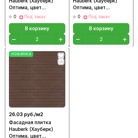
Hauberk (Хауберк)
Hauberk (Хауберк)
Оптима, цвет
Оптима, цвет
Исландский кирпич
Византийский кирпич
0
Под заказ
0
Под заказ
В корзину
В корзину
НОВИНКА
26.03 руб./
м2
Фасадная плитка
Hauberk (Хауберк)
Оптима, цвет