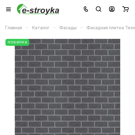
–
–
–
Главная
Каталог
Фасады
Фасадная плитка Тех
НОВИНКА