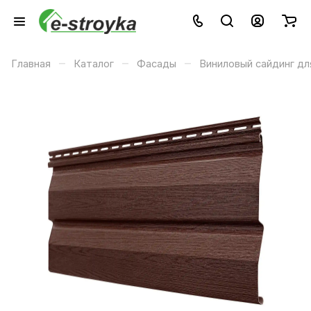
–
–
–
Главная
Каталог
Фасады
Виниловый сайдинг дл